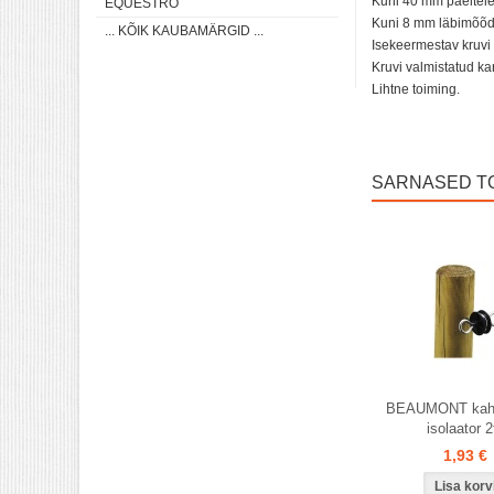
Kuni 40 mm paeltele
EQUESTRO
Kuni 8 mm läbimõõdug
... KÕIK KAUBAMÄRGID ...
Isekeermestav kruv
Kruvi valmistatud ka
Lihtne toiming.
SARNASED T
BEAUMONT kah
isolaator 2
1,93 €