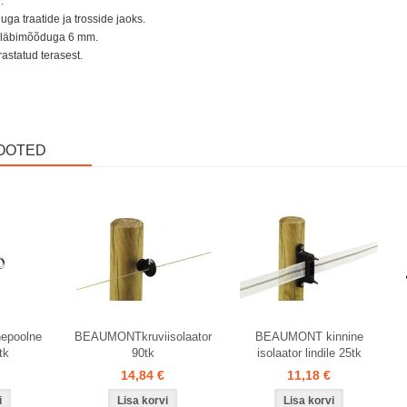
.
a traatide ja trosside jaoks.
i läbimõõduga 6 mm.
rastatud terasest.
OOTED
epoolne
BEAUMONTkruviisolaator
BEAUMONT kinnine
tk
90tk
isolaator lindile 25tk
14,84 €
11,18 €