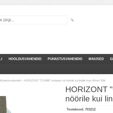
LI
HOOLDUSVAHENDID
PUHASTUSVAHENDID
MAIUSED
G
»
Kinnitusvahendid
HORIZONT "COMBI" isolaator nii nöörile kui lindile kuni 40mm 30tk
HORIZONT "C
nöörile kui l
Tootekood:
703212