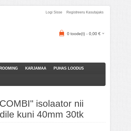
Logi Sisse
Registreeru Kasutajaks
0
toode(t) -
0,00
€
ROOMING
KARJAMAA
PUHAS LOODUS
OMBI" isolaator nii
indile kuni 40mm 30tk