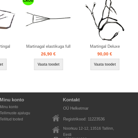
tingal
Martinagal elastikuga full
Martingal Deluxe
26,90 €
90,00 €
et
Vaata toodet
Vaata toodet
Minu konto
Kontakt
Minu konto
OÜ Helketmar
Tellimuste ajalugu
Registrikood: 11223536
Tellitud tooted
Noorkuu 12-12, 13516
Tallinn
,
Eesti