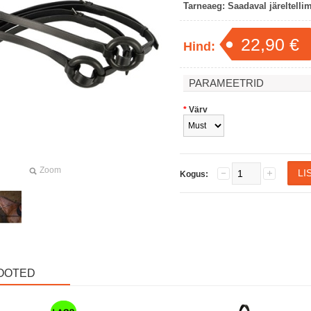
Tarneaeg:
Saadaval järeltelli
22,90 €
Hind:
PARAMEETRID
*
Värv
Zoom
Kogus:
OOTED