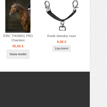
ERIC THOMAS PRO
Korde ühendus must
Chambon
9,90 €
45,00 €
Vaata toodet