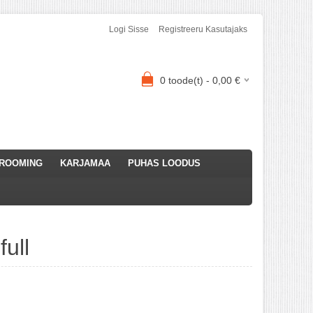
Logi Sisse
Registreeru Kasutajaks
0
toode(t) -
0,00
€
ROOMING
KARJAMAA
PUHAS LOODUS
ull