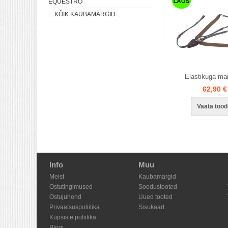
EQUESTRO
... KÕIK KAUBAMÄRGID ...
Elastikuga mar
62,90 €
Vaata tood
Info
Muu
Meist
Kaubamärgid
Ostutingimused
Soodustooted
Ostujuhend
Uued tooted
Privaatsuspoliitika
Sisukaart
Küpsiste poliitika
Blogi