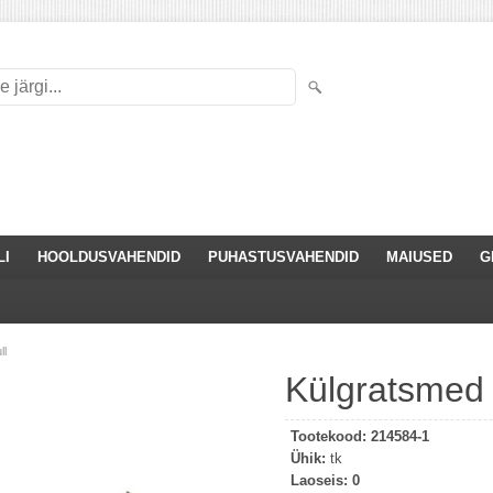
LI
HOOLDUSVAHENDID
PUHASTUSVAHENDID
MAIUSED
G
ll
Külgratsmed f
Tootekood:
214584-1
Ühik:
tk
Laoseis:
0