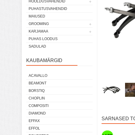
HOOLDUSVAHENDID
PUHASTUSVAHENDID
MAIUSED
GROOMING
KARJAMAA
PUHAS LOODUS
SADULAD
KAUBAMÄRGID
ACAVALLO
BEAMONT
BORSTIQ
CHOPLIN
COMPOSITI
DIAMOND
SARNASED T
EFFAX
EFFOL
Laos