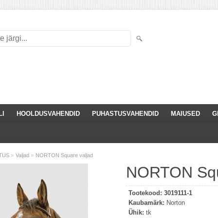
LI
HOOLDUSVAHENDID
PUHASTUSVAHENDID
MAIUSED
G
»
»
TUS
Valjad
NORTON Square valjad
NORTON Squa
Tootekood:
3019111-1
Kaubamärk:
Norton
Ühik:
tk