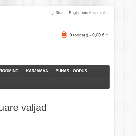
Logi Sisse
Registreeru Kasutajaks
0
toode(t) -
0,00
€
ROOMING
KARJAMAA
PUHAS LOODUS
re valjad