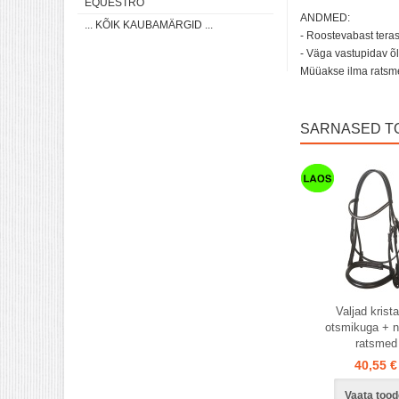
EQUESTRO
ANDMED:
... KÕIK KAUBAMÄRGID ...
- Roostevabast tera
- Väga vastupidav õl
Müüakse ilma ratsm
SARNASED T
Laos
Laos
Valjad kristal
otsmikuga + n
ratsmed
40,55 €
Vaata tood