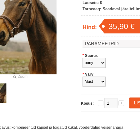
Laoseis:
0
Tarneaeg:
Saadaval järeltelli
35,90 €
Hind:
PARAMEETRID
*
Suurus
*
Värv
Zoom
Kogus:
gavus: kombineeritud kapsel ja lõigatud kukal, vooderdatud veisenahaga.