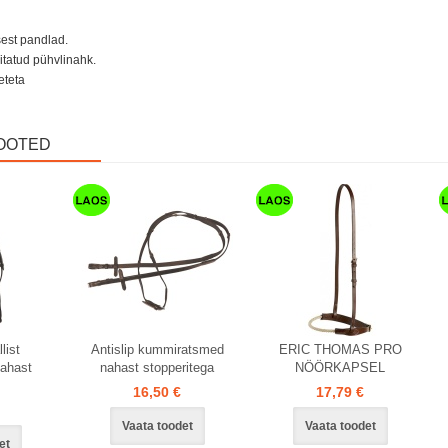
sest pandlad.
itatud pühvlinahk.
eteta
OOTED
Laos
list
Antislip kummiratsmed
ERIC THOMAS PRO
ahast
nahast stopperitega
NÖÖRKAPSEL
16,50 €
17,79 €
Vaata toodet
Vaata toodet
et