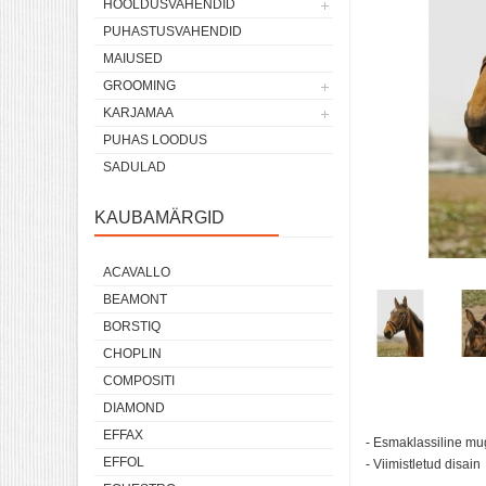
HOOLDUSVAHENDID
PUHASTUSVAHENDID
MAIUSED
GROOMING
KARJAMAA
PUHAS LOODUS
SADULAD
KAUBAMÄRGID
ACAVALLO
BEAMONT
BORSTIQ
CHOPLIN
COMPOSITI
DIAMOND
EFFAX
- Esmaklassiline mu
EFFOL
- Viimistletud disain